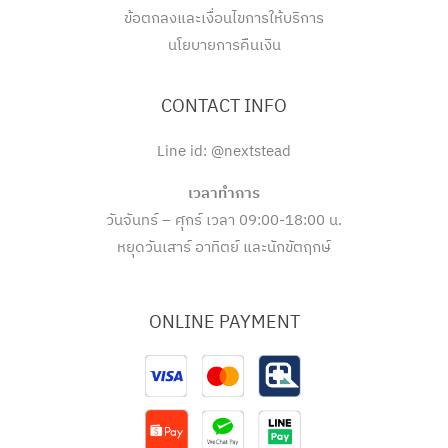
ข้อตกลงและเงื่อนไขการให้บริการ
นโยบายการคืนเงิน
CONTACT INFO
Line id:
@nextstead
เวลาทำการ
วันจันทร์ – ศุกร์ เวลา 09:00-18:00 น.
หยุดวันเสาร์ อาทิตย์ และนักขัตฤกษ์
ONLINE PAYMENT